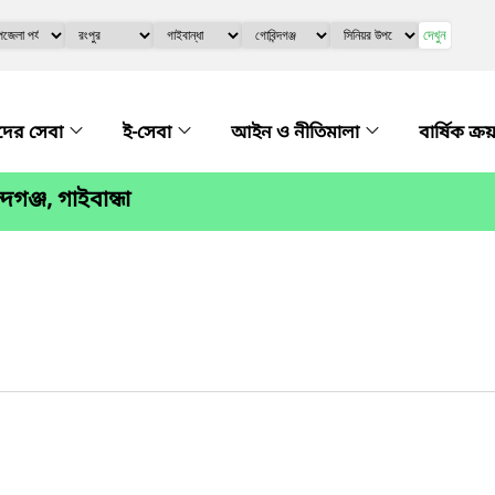
দেখুন
ের সেবা
ই-সেবা
আইন ও নীতিমালা
বার্ষিক ক্
গঞ্জ, গাইবান্ধা