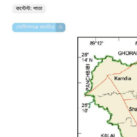
কন্টেন্ট: পাতা
গোবিন্দগঞ্জ মানচিত্র