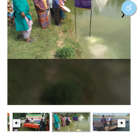
❮
❯
🡸
🡺