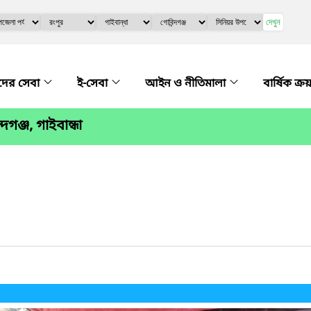
দেখুন
ের সেবা
ই-সেবা
আইন ও নীতিমালা
বার্ষিক ক্
গঞ্জ, গাইবান্ধা